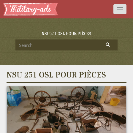
Toggl
naviga
NSU 251 OSL POUR PIÈCES
NSU 251 OSL POUR PIÈCES